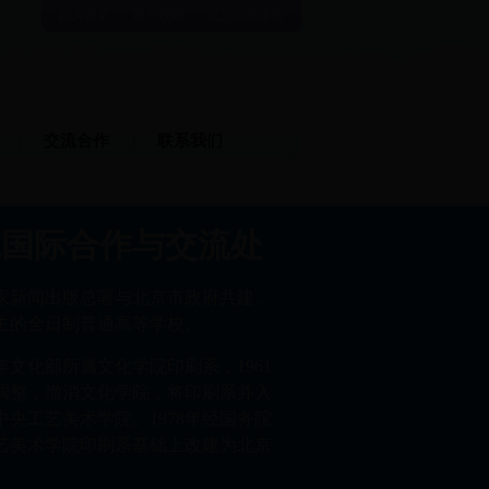
设为首页
加入收藏
北京印刷学院
交流合作
联系我们
院国际合作与交流处
家新闻出版总署与北京市政府共建、
主的全日制普通高等学校。
8年文化部所属文化学院印刷系，1961
调整，撤消文化学院，将印刷系并入
央工艺美术学院。1978年经国务院
艺美术学院印刷系基础上改建为北京