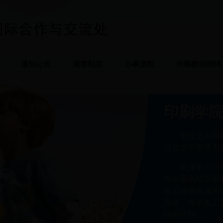
通知公告
规章制度
办事流程
外籍教师招聘
印刷学
学校是由国
以北京市管理为
前身是195
年全国高校院系
轻工业部所属的中
批准，在中央工
印刷学院......