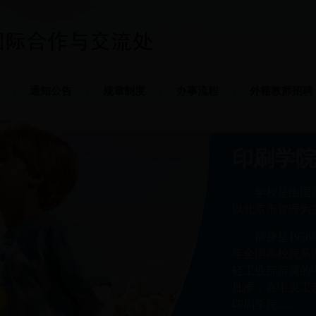
通知公告
规章制度
办事流程
外籍教师招聘
印刷学
学校是由国
以北京市管理为
前身是195
年全国高校院系
轻工业部所属的中
批准，在中央工
印刷学院......