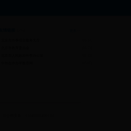
友情链接
Links
更多>>
北京市外事综合服务大厅
[08-31]
北京市教育委员会
[05-25]
北京市人民政府外事办公室
[05-25]
中外合作办学教育网
[05-07]
京公网安备：11040202430144