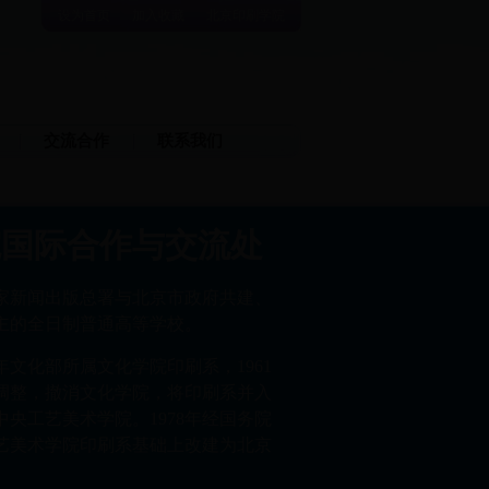
设为首页
加入收藏
北京印刷学院
交流合作
联系我们
院国际合作与交流处
家新闻出版总署与北京市政府共建、
主的全日制普通高等学校。
8年文化部所属文化学院印刷系，1961
调整，撤消文化学院，将印刷系并入
央工艺美术学院。1978年经国务院
艺美术学院印刷系基础上改建为北京